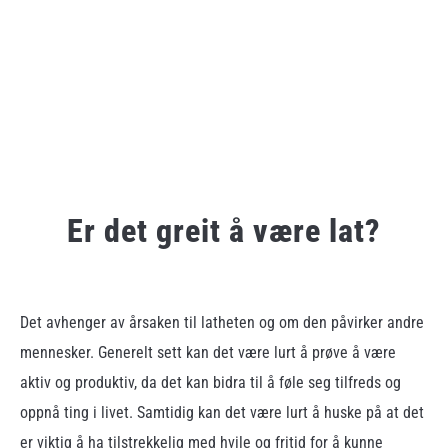
Er det greit å være lat?
Written
by
admin
Det avhenger av årsaken til latheten og om den påvirker andre
mennesker. Generelt sett kan det være lurt å prøve å være
in
Ukategorisert
aktiv og produktiv, da det kan bidra til å føle seg tilfreds og
oppnå ting i livet. Samtidig kan det være lurt å huske på at det
er viktig å ha tilstrekkelig med hvile og fritid for å kunne