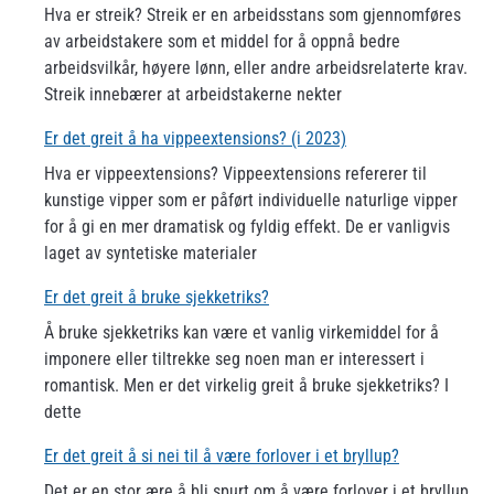
Hva er streik? Streik er en arbeidsstans som gjennomføres
av arbeidstakere som et middel for å oppnå bedre
arbeidsvilkår, høyere lønn, eller andre arbeidsrelaterte krav.
Streik innebærer at arbeidstakerne nekter
Er det greit å ha vippeextensions? (i 2023)
Hva er vippeextensions? Vippeextensions refererer til
kunstige vipper som er påført individuelle naturlige vipper
for å gi en mer dramatisk og fyldig effekt. De er vanligvis
laget av syntetiske materialer
Er det greit å bruke sjekketriks?
Å bruke sjekketriks kan være et vanlig virkemiddel for å
imponere eller tiltrekke seg noen man er interessert i
romantisk. Men er det virkelig greit å bruke sjekketriks? I
dette
Er det greit å si nei til å være forlover i et bryllup?
Det er en stor ære å bli spurt om å være forlover i et bryllup,