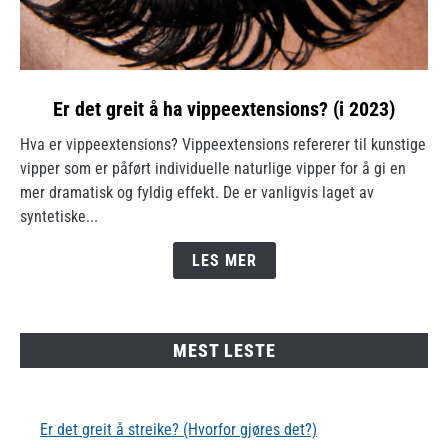
link
Er det greit å ha vippeextensions? (i 2023)
to
Hva er vippeextensions? Vippeextensions refererer til kunstige
Er
vipper som er påført individuelle naturlige vipper for å gi en
det
mer dramatisk og fyldig effekt. De er vanligvis laget av
greit
syntetiske...
å
ha
LES MER
vippeextensions?
(i
2023)
MEST LESTE
Er det greit å streike? (Hvorfor gjøres det?)