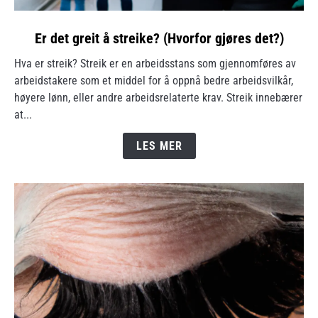
link
Er det greit å streike? (Hvorfor gjøres det?)
to
Hva er streik? Streik er en arbeidsstans som gjennomføres av
Er
arbeidstakere som et middel for å oppnå bedre arbeidsvilkår,
det
høyere lønn, eller andre arbeidsrelaterte krav. Streik innebærer
greit
at...
å
streike?
LES MER
(Hvorfor
gjøres
det?)