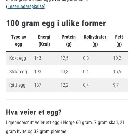
(
Leserundersøkelse
)
100 gram egg i ulike former
Type av
Energi
Protein
Kolhydrater
Fett
egg
(Kcal)
(g)
(g)
(g)
Kokt egg
143
12,5
0,3
10,2
Stekt egg
193
13,3
0,4
15,5
Rått egg
137
12,2
0,4
9,7
Hva veier et egg?
I gjennomsnitt veier ett egg i Norge 60 gram. 7 gram skall, 21
gram hvite og 32 gram plomme.