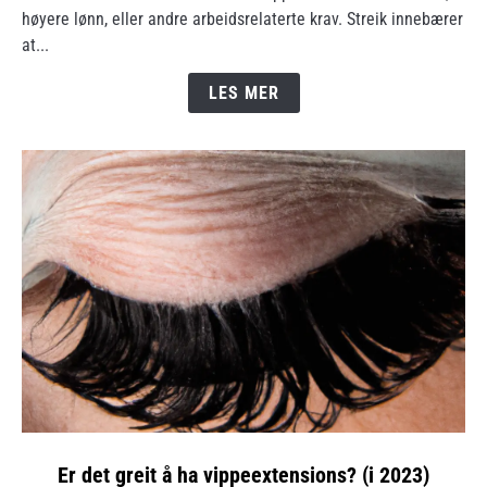
høyere lønn, eller andre arbeidsrelaterte krav. Streik innebærer
greit
at...
å
streike?
LES MER
(Hvorfor
gjøres
det?)
link
Er det greit å ha vippeextensions? (i 2023)