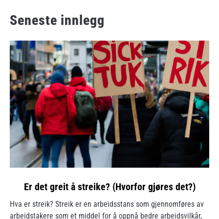
Seneste innlegg
link
Er det greit å streike? (Hvorfor gjøres det?)
to
Hva er streik? Streik er en arbeidsstans som gjennomføres av
Er
arbeidstakere som et middel for å oppnå bedre arbeidsvilkår,
det