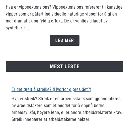
to
Hva er vippeextensions? Vippeextensions refererer til kunstige
Er
vipper som er påført individuelle naturlige vipper for å gi en
det
mer dramatisk og fyldig effekt. De er vanligvis laget av
greit
syntetiske...
å
ha
LES MER
vippeextensions?
(i
2023)
MEST LESTE
Er det greit å streike? (Hvorfor gjøres det?)
Hva er streik? Streik er en arbeidsstans som gjennomføres
av arbeidstakere som et middel for å oppnå bedre
arbeidsvilkår, høyere lønn, eller andre arbeidsrelaterte krav.
Streik innebærer at arbeidstakerne nekter