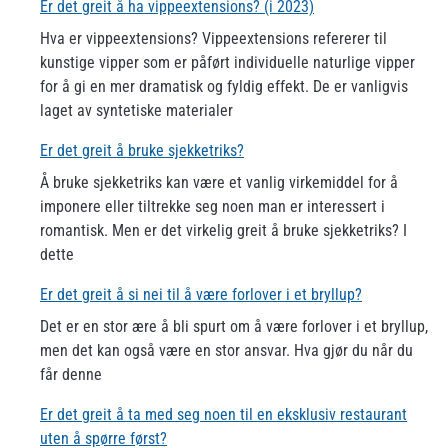
Er det greit å ha vippeextensions? (i 2023)
Hva er vippeextensions? Vippeextensions refererer til
kunstige vipper som er påført individuelle naturlige vipper
for å gi en mer dramatisk og fyldig effekt. De er vanligvis
laget av syntetiske materialer
Er det greit å bruke sjekketriks?
Å bruke sjekketriks kan være et vanlig virkemiddel for å
imponere eller tiltrekke seg noen man er interessert i
romantisk. Men er det virkelig greit å bruke sjekketriks? I
dette
Er det greit å si nei til å være forlover i et bryllup?
Det er en stor ære å bli spurt om å være forlover i et bryllup,
men det kan også være en stor ansvar. Hva gjør du når du
får denne
Er det greit å ta med seg noen til en eksklusiv restaurant
uten å spørre først?