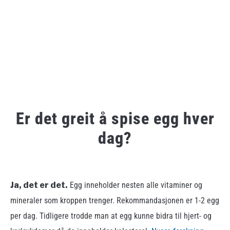
Er det greit å spise egg hver
dag?
Written
by
admin
Ja, det er det.
Egg inneholder nesten alle vitaminer og
mineraler som kroppen trenger. Rekommandasjonen er 1-2 egg
in
Ukategorisert
per dag. Tidligere trodde man at egg kunne bidra til hjert- og