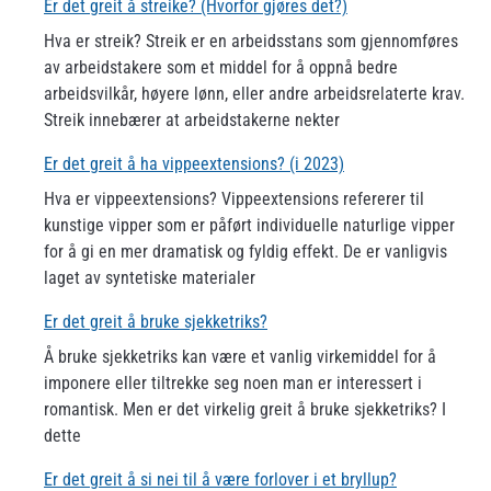
Er det greit å streike? (Hvorfor gjøres det?)
Hva er streik? Streik er en arbeidsstans som gjennomføres
av arbeidstakere som et middel for å oppnå bedre
arbeidsvilkår, høyere lønn, eller andre arbeidsrelaterte krav.
Streik innebærer at arbeidstakerne nekter
Er det greit å ha vippeextensions? (i 2023)
Hva er vippeextensions? Vippeextensions refererer til
kunstige vipper som er påført individuelle naturlige vipper
for å gi en mer dramatisk og fyldig effekt. De er vanligvis
laget av syntetiske materialer
Er det greit å bruke sjekketriks?
Å bruke sjekketriks kan være et vanlig virkemiddel for å
imponere eller tiltrekke seg noen man er interessert i
romantisk. Men er det virkelig greit å bruke sjekketriks? I
dette
Er det greit å si nei til å være forlover i et bryllup?