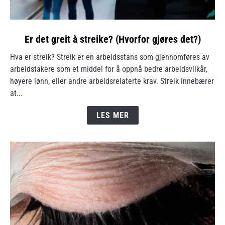
link
Er det greit å streike? (Hvorfor gjøres det?)
to
Hva er streik? Streik er en arbeidsstans som gjennomføres av
Er
arbeidstakere som et middel for å oppnå bedre arbeidsvilkår,
det
høyere lønn, eller andre arbeidsrelaterte krav. Streik innebærer
greit
at...
å
streike?
LES MER
(Hvorfor
gjøres
det?)