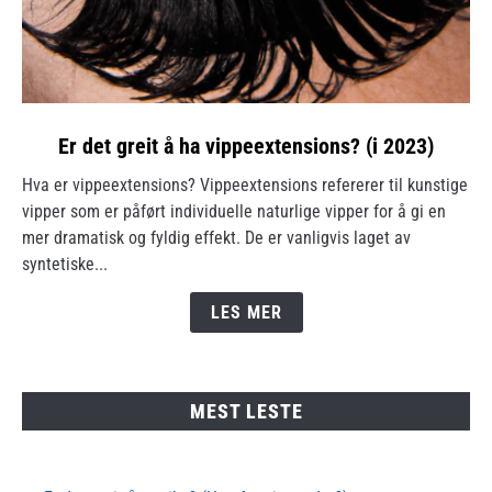
link
Er det greit å ha vippeextensions? (i 2023)
to
Hva er vippeextensions? Vippeextensions refererer til kunstige
Er
vipper som er påført individuelle naturlige vipper for å gi en
det
mer dramatisk og fyldig effekt. De er vanligvis laget av
greit
syntetiske...
å
ha
LES MER
vippeextensions?
(i
2023)
MEST LESTE