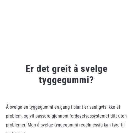
Er det greit å svelge
tyggegummi?
Written
by
admin
Å svelge en tyggegummi en gang i blant er vanligvis ikke et
problem, og vil passere gjennom fordøyelsessystemet ditt uten
in
Ukategorisert
problemer. Men å svelge tyggegummi regelmessig kan føre til