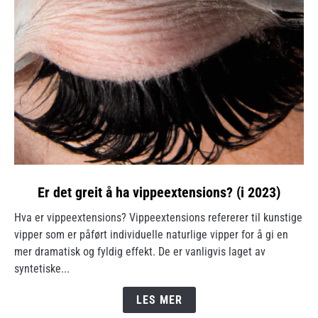
link
Er det greit å ha vippeextensions? (i 2023)
to
Hva er vippeextensions? Vippeextensions refererer til kunstige
Er
vipper som er påført individuelle naturlige vipper for å gi en
det
mer dramatisk og fyldig effekt. De er vanligvis laget av
greit
syntetiske...
å
ha
LES MER
vippeextensions?