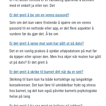
med et enkelt ja eller nei. Det
Er det greit å be om en venns passord?
Selv om det kan være fristende å spørre om en venns
passord til en nettside eller app, er det flere aspekter å
vurdere før du gjør det. Å be om
Er det greit å spise mat som har gått ut på dato?
Det er en vanlig praksis å sjekke utløpsdatoen på mat før
du kjøper eller spiser den. Men hva skjer når maten har gått
ut på dato? Er det greit å
Er det greit å skrike til barnet ditt når du er sint?
Skriking til barn kan ha både kortsiktige og langsiktige
konsekvenser. Det kan føre til umiddelbar frykt og stress
hos barnet, og det kan også påvirke barnets psykologiske
helse på lang
Er det greit å ha sex med en kollega på jobben?