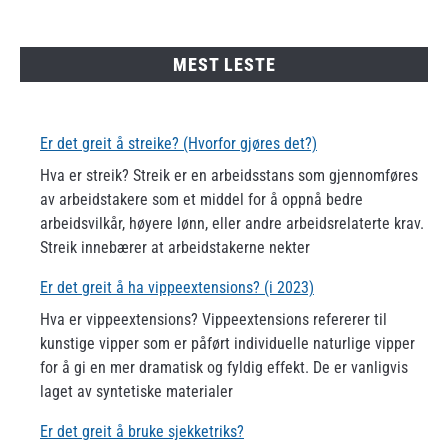
(i
2023)
MEST LESTE
Er det greit å streike? (Hvorfor gjøres det?)
Hva er streik? Streik er en arbeidsstans som gjennomføres
av arbeidstakere som et middel for å oppnå bedre
arbeidsvilkår, høyere lønn, eller andre arbeidsrelaterte krav.
Streik innebærer at arbeidstakerne nekter
Er det greit å ha vippeextensions? (i 2023)
Hva er vippeextensions? Vippeextensions refererer til
kunstige vipper som er påført individuelle naturlige vipper
for å gi en mer dramatisk og fyldig effekt. De er vanligvis
laget av syntetiske materialer
Er det greit å bruke sjekketriks?