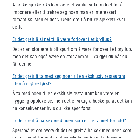
Å bruke sjekketriks kan være et vanlig virkemiddel for å
imponere eller tiltrekke seg noen man er interessert i
romantisk. Men er det virkelig greit å bruke sjekketriks? I
dette
Er det greit å si nei til å være forlover i et bryllup?
Det er en stor ære å bli spurt om å være forlover i et bryllup,
men det kan også være en stor ansvar. Hva gjør du når du
får denne
Er det greit å ta med seg noen til en eksklusiv restaurant
uten å spørre først?
Å ta med noen til en eksklusiv restaurant kan være en
hyggelig opplevelse, men det er viktig å huske på at det kan
ha konsekvenser hvis du ikke spør først.
Er det greit å ha sex med noen som er i et annet forhold?
Spørsmålet om hvorvidt det er greit å ha sex med noen som
er i et annet forhold er et vanskelig spørsmål å besvare