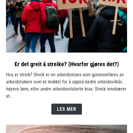
link
Er det greit å streike? (Hvorfor gjøres det?)
to
Hva er streik? Streik er en arbeidsstans som gjennomføres av
Er
arbeidstakere som et middel for å oppnå bedre arbeidsvilkår,
det
høyere lønn, eller andre arbeidsrelaterte krav. Streik innebærer
greit
at...
å
streike?
LES MER
(Hvorfor
gjøres
det?)