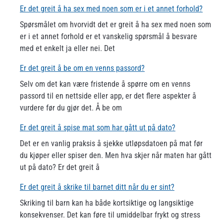
Er det greit å ha sex med noen som er i et annet forhold?
Spørsmålet om hvorvidt det er greit å ha sex med noen som
er i et annet forhold er et vanskelig spørsmål å besvare
med et enkelt ja eller nei. Det
Er det greit å be om en venns passord?
Selv om det kan være fristende å spørre om en venns
passord til en nettside eller app, er det flere aspekter å
vurdere før du gjør det. Å be om
Er det greit å spise mat som har gått ut på dato?
Det er en vanlig praksis å sjekke utløpsdatoen på mat før
du kjøper eller spiser den. Men hva skjer når maten har gått
ut på dato? Er det greit å
Er det greit å skrike til barnet ditt når du er sint?
Skriking til barn kan ha både kortsiktige og langsiktige
konsekvenser. Det kan føre til umiddelbar frykt og stress