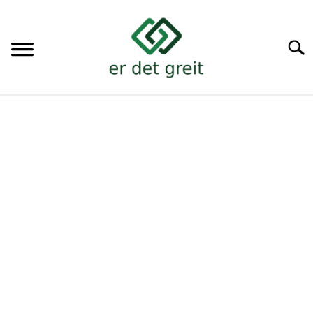
Skip
to
content
Search
HJEM
ER DET GREIT?
SU
TO
LESERUNDERSØKELSER
KONTAKT
OM ERDETGREIT.NO