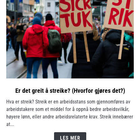
link
Er det greit å streike? (Hvorfor gjøres det?)
to
Hva er streik? Streik er en arbeidsstans som gjennomføres av
Er
arbeidstakere som et middel for å oppnå bedre arbeidsvilkår,
det
høyere lønn, eller andre arbeidsrelaterte krav. Streik innebærer
greit
at...
å
streike?
LES MER